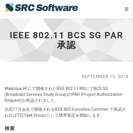
ナ
IEEE
ビ
802.11
ゲ
BCS
ー
SG
IEEE 802.11 BCS SG PAR
シ
PAR
ョ
承認
承
ン
認
の
-
切
ホ
り
ー
替
ム
え
SEPTEMBER 15, 2018
へ
戻
Waikoloa, HI にて開催されたIEEE 802.11 WGにてBCS SG
る
(Broadcast Services Study Group)のPAR (Project Authorization
Request)が承認されました。
次回11月会合で開催されるIEEE 802 Executive Comittee で承認さ
れればTG(Task Group)として標準策定を開始します。
検索